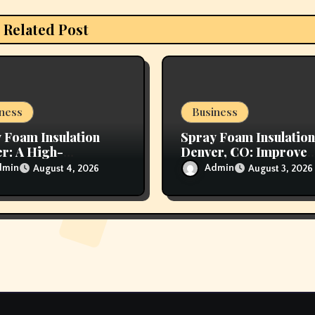
Related Post
ness
Business
 Foam Insulation
Spray Foam Insulation
r: A High-
Denver, CO: Improve
rmance Solution for
Home Comfort with
dmin
Admin
August 4, 2026
August 3, 2026
ior Air Sealing and
Advanced Insulation a
Lasting Protection
Superior Energy
Performance