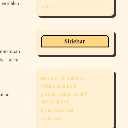
an semakin
world!
Sidebar
n melimpah,
s. Hal ini
Nonton Film Sub Indo
àðåíäà àâòî â ñïá
graphic design cardiff
ahan,
분당인테리어
Bryan Freedman
TotalOver