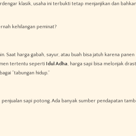
terdengar klasik, usaha ini terbukti tetap menjanjikan dan bahk
ernah kehilangan peminat?
lain. Saat harga gabah, sayur, atau buah bisa jatuh karena pane
men tertentu seperti
Idul Adha
, harga sapi bisa melonjak drasti
agai “tabungan hidup.”
i penjualan sapi potong. Ada banyak sumber pendapatan tamb