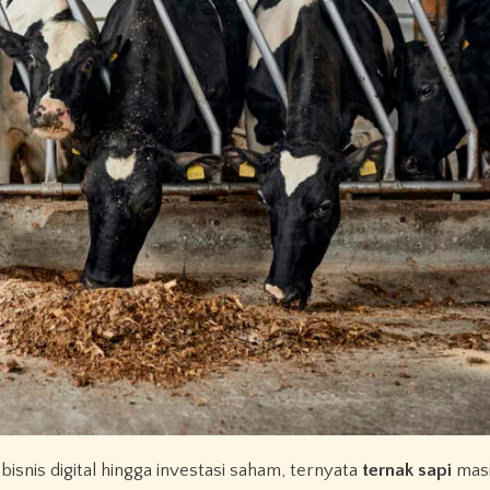
bisnis digital hingga investasi saham, ternyata
ternak sapi
masi