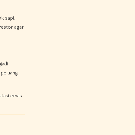
k sapi.
estor agar
jadi
s peluang
estasi emas