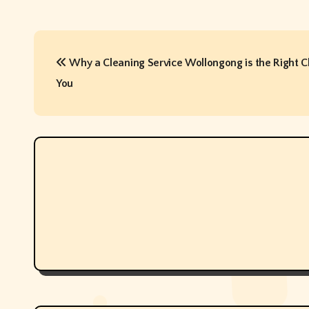
P
Why a Cleaning Service Wollongong is the Right C
o
You
s
t
n
a
v
i
g
a